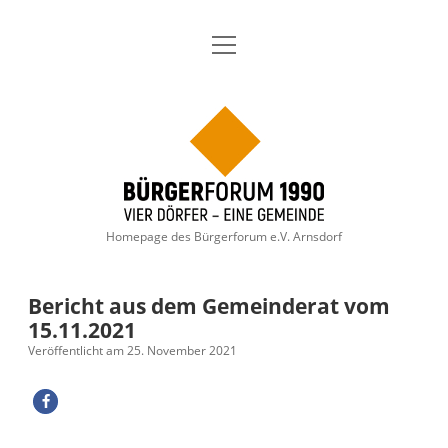
Menü
Aktuelles
öffnen
Über uns
Dropdown-
Menü
Bürgerforum
öffnen
Geschichte
Themen
Dropdown-
1990
Menü
öffnen
Thema: Arnsdorfer Dorfgespräche
Mitglieder-Anmeldung
Termine
Homepage des Bürgerforum e.V. Arnsdorf
Gewerbegebiet Arnsdorf/ Radeberg 2023
Wahlen
Satzung
Dropdown-
Menü
öffnen
Kommunalwahl 2024
Kontakt
Archiv
Bericht aus dem Gemeinderat vom
15.11.2021
Landkreis Bautzen Landratswahl 2022
Impressum
Veröffentlicht am 25. November 2021
Bürgermeisterwahl 2020 – Wahlziele
Datenschutzerklärung
Kommunalwahl 2019
facebook
instagram