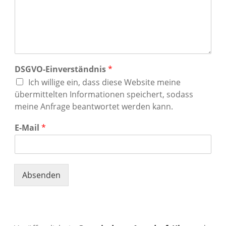
DSGVO-Einverständnis
*
Ich willige ein, dass diese Website meine
übermittelten Informationen speichert, sodass
meine Anfrage beantwortet werden kann.
N
E-Mail
*
a
c
h
r
i
Absenden
c
h
t
K
o