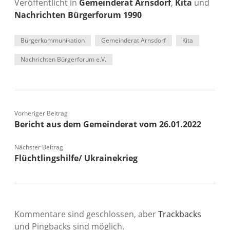
Veröffentlicht in
Gemeinderat Arnsdorf
,
Kita
und
m
Nachrichten Bürgerforum 1990
m
e
n
Bürgerkommunikation
Gemeinderat Arnsdorf
Kita
t
a
Nachrichten Bürgerforum e.V.
r
o
d
e
r
Vorheriger Beitrag
Bericht aus dem Gemeinderat vom 26.01.2022
Nächster Beitrag
Flüchtlingshilfe/ Ukrainekrieg
Kommentare sind geschlossen, aber
Trackbacks
und Pingbacks sind möglich.