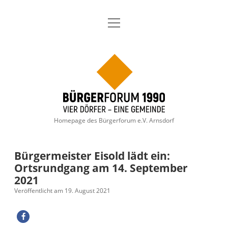
Menü
Aktuelles
öffnen
Über uns
Dropdown-
Menü
Bürgerforum
öffnen
Geschichte
Themen
Dropdown-
1990
Menü
öffnen
Thema: Arnsdorfer Dorfgespräche
Mitglieder-Anmeldung
Termine
Homepage des Bürgerforum e.V. Arnsdorf
Gewerbegebiet Arnsdorf/ Radeberg 2023
Wahlen
Satzung
Dropdown-
Menü
öffnen
Kommunalwahl 2024
Kontakt
Archiv
Bürgermeister Eisold lädt ein:
Ortsrundgang am 14. September
Landkreis Bautzen Landratswahl 2022
Impressum
2021
Veröffentlicht am 19. August 2021
Bürgermeisterwahl 2020 – Wahlziele
Datenschutzerklärung
Kommunalwahl 2019
facebook
instagram