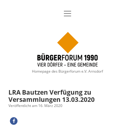
Menü
Aktuelles
öffnen
Über uns
Dropdown-
Menü
Bürgerforum
öffnen
Geschichte
Themen
Dropdown-
1990
Menü
öffnen
Thema: Arnsdorfer Dorfgespräche
Mitglieder-Anmeldung
Termine
Homepage des Bürgerforum e.V. Arnsdorf
Gewerbegebiet Arnsdorf/ Radeberg 2023
Wahlen
Satzung
Dropdown-
Menü
öffnen
Kommunalwahl 2024
Kontakt
Archiv
LRA Bautzen Verfügung zu
Versammlungen 13.03.2020
Landkreis Bautzen Landratswahl 2022
Impressum
Veröffentlicht am 16. März 2020
Bürgermeisterwahl 2020 – Wahlziele
Datenschutzerklärung
Kommunalwahl 2019
facebook
instagram